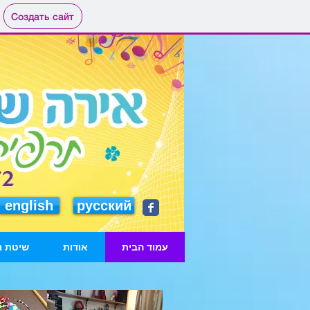
Создать сайт
english
русский
עמוד הבית
אודות
שיטת נ