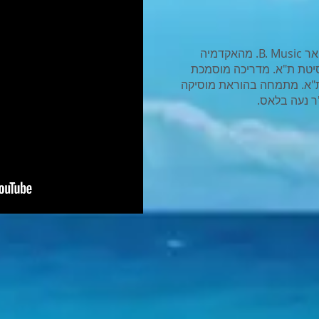
– מוסיקאית, בעלת תואר B. Music. מהאקדמיה
סיטת ת"א. מדריכה מוסמכת
 ת"א. מתמחה בהוראת מוסיקה