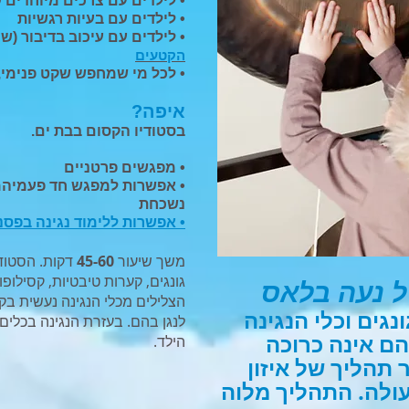
• לילדים עם צרכים מיוחדים PDD, AD/HD, ADD
• לילדים עם בעיות רגשיות
• לילדים עם עיכוב בדיבור (ש
הקטעים
• לכל מי שמחפש שקט פנימי, 
איפה?
בסטודיו הקסום בבת ים.
• מפגשים פרטניים
• אפשרות למפגש חד פעמיהמש
נשכחת
• אפשרות ללימוד נגינה בפסנתר
משך שיעור
45-60
דקות. ​הסטודי
גונגים, קערות טיבטיות, קסילופו
ל נעה בלאס
הצלילים מכלי הנגינה נעשית בקל
נגים וכלי הנגינה
לנגן בהם.​ בעזרת הנגינה בכלי
ם אינה כרוכה
הילד.
 תהליך של איזון
 עולה. התהליך מלוה