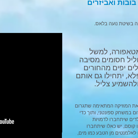
בובות ואביזרים
 בשיטת נועה בלאס​.​
כמטאפורה, למשל
ליל חסומים מסיבה
ים יפים מהחורים
א, יתחילו גם אותם
להשמיע צליל.
 את המוזיקה המתאימה שתגרום
ום במשחק ספונטני, ותוך כדי
דים שיתחברו לדמויות
 קוסם, יש כאלו שיתחברו
 לאלמנטים מן הטבע כמו מים,