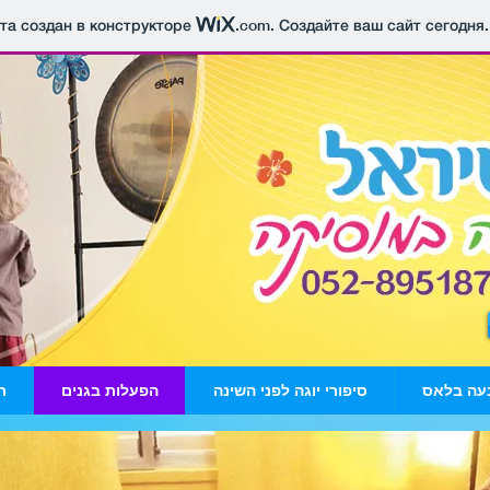
йта создан в конструкторе
.com
. Создайте ваш сайт сегодня.
עה בלאס
סיפורי יוגה לפני השינה
הפעלות בגנים
ת