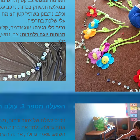
האדמה ונפגוש צב קטון ונחש מת
במגלשה ונשחק בכדור. נרכב על פ
וכלב. נתבונן בשתיל קטן הצומח ל
עלי שלכת בהרפיה.
נכיר כלי נגינה:
גונג אדמה, קלי
תנוחות יוגה נלמדות:
צב, נחש, 
כלב.
הפעלה מספר 3. עולם השמש
ניכנס לעולם של צהוב וכתום, נ
אחת גדולה. נלמד את ברכת השמ
השואג שאגה גדולה, אך נהיה גיב