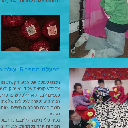
תנוחות יוגה נלמדות:
גמד, סוס
הפעלה מספר 5. עולם הצבעים
ניכנס לעולם של צבעי הקשת. נפ
צפרדע קופצת על דשא ירוק, דגים
כנפיים לבנות ועף לפגוש פרפרי
הצהובה. נקשיב לצלילים של ציפו
השחור עם הכוכבים היפים שזוהר
הקשת.
נכיר כלי נגינה:
קלימבה, דרבוקה,
תנוחות יוגה נלמדות:
צב, דג, בר