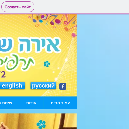
Создать сайт
english
русский
עמוד הבית
אודות
שיטת נ