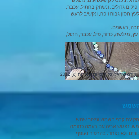
פתל. ניכנס לגן שעשועים, נתגלש
ילים גדולים, ונשחק בחתול, עכבר,
עץ חסון גבוה ויפה, ונקשיב לרעש
מבה, רעשנים.
עץ, מגלשה, כדור, פיל, עכבר, חתול,
2012 (c) אירה שיראל, כל הזכויות שמורות
שחק עם קרני השמש וניצור שמש
ש, נפגוש אריה עם רעמה כתומה
ורים ולא נפחד. בהרפיה נעופף